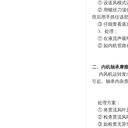
① 设送风模式
② 用螺丝刀顶
而后用手抓住该部
③ 仔细查看蒸
3、处理：
① 在液流声最
② 如内机管路
二、内机轴承摩
内风机运转发出
引起。轴承内杂
处理方案：
① 将贯流风叶
② 检查贯流风
③ 如检查无异