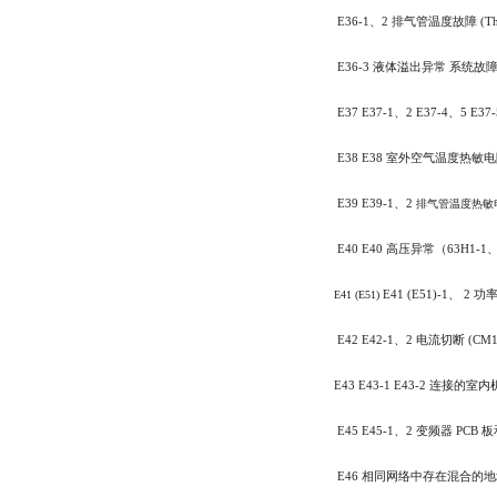
E36-1
、
2
排气管温度故障
(T
E36-3
液体溢出异常
系统故
E37
E37-1
、
2
E37-4
、
5
E37-
E38 E38
室外空气温度热敏电
E39 E39-1
、
2
排气管温度热敏
E40 E40
高压异常（
63H1-1
E41 (E51)-1
、
2
功
E41 (E51)
E42 E42-1
、
2
电流切断
(CM
E43
E43-1
E43-2
连接的室内
E45 E45-1
、
2
变频器
PCB
板
E46
相同网络中存在混合的