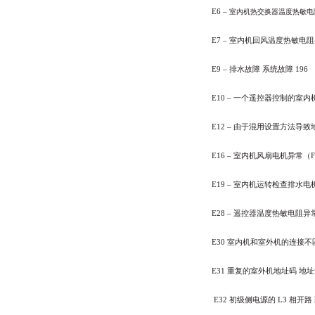
E6
–
室内机热交换器温度热敏电
E7
–
室内机回风温度热敏电阻
E9
–
排水故障
系统故障
196
E10 –
一个遥控器控制的室内
E12 –
由于混用设置方法导致
E16
–
室内机风扇电机异常（
E19 –
室内机运转检查排水电
E28 –
遥控器温度热敏电阻异
E30
室内机和室外机的连接不
E31
重复的室外机地址码
地址
E32
初级侧电源的
L3
相开路