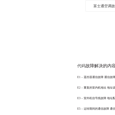
富士通空调故
代码
故障解决的内
E1
–
遥控器通信故障
通信故
E2
–
重复的室内机地址
地址
E3
–
室外机信号线故障
地址
E5
–
运转期间的通信故障
通