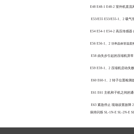
E48
E48-1
E48-2
室外机直流
E53/E55 E53/E55-1
、
2
吸气
E54
E54-1
E54-2
高压传感器
(
E56 E56-1
、
2
功率晶体管温度
E58
由失步引起的压缩机异
E59 E59-1
、
2
压缩机启动失
E60 E60-1
、
2
转子位置检测
E61 E61
主机和子机之间的
E63
紧急停止
现场设置故障
保持闪烁
SL-1N-E
SL-2N-E
S